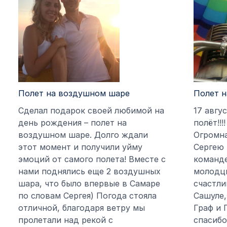
Полет на воздушном шаре
Полет 
Сделал подарок своей любимой на
17 авгу
день рождения – полет на
полёт!!!
воздушном шаре. Долго ждали
Огромна
этот момент и получили уйму
Сергею 
эмоций от самого полета! Вместе с
команде
нами поднялись еще 2 воздушных
молодц
шара, что было впервые в Самаре
счастли
по словам Сергея) Погода стояла
Сашуле,
отличной, благодаря ветру мы
Граф и 
пролетали над рекой с
спасибо!