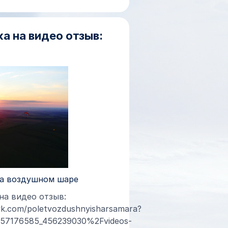
а на видео отзыв:
на воздушном шаре
на видео отзыв:
/vk.com/poletvozdushnyisharsamara?
-57176585_456239030%2Fvideos-