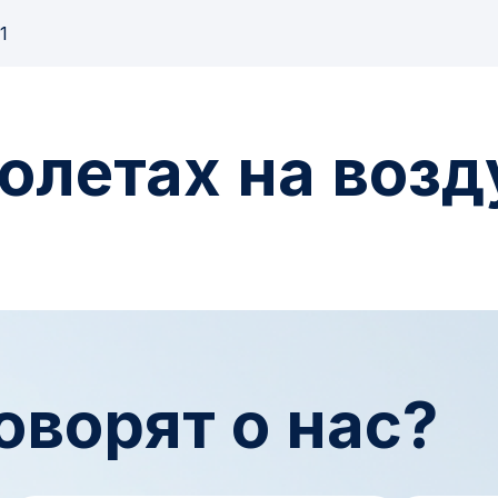
1
полетах на воз
оворят о нас?