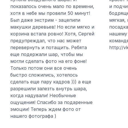
показалось очень мало по времени,
и подчи
хотя в небе мы провели 50 минут!
бодряще
Был даже экстрим - зацепили
мягкая,
макушки деревьев! Но если мягко и
посадка
корзина встала ровно! Хотя, Сергей
нашему 
предупреждал, что нас может
команде
перевернуть и потащить. Ребята
http://
еще подержали шар, чтобы мы
могли сделать фото на его фоне!
Только потом они все очень
быстро сложились, хотелось
сделать еще пару кадров ))) а еще
разрешили залезть внутрь шара,
когда надували! Необычные
ощущения! Спасибо за подаренные
эмоции! Теперь ждем фото от
нашего фотографа )