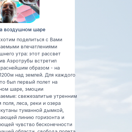
на воздушном шаре
 хотим поделиться с Вами
ваемыми впечатлениями
шнего утра: этот рассвет
ив Аэротрубы встретил
раснейшим образом - на
1200м над землей. Для каждого
это был первый полет на
ном шаре, эмоции
аемые: свежезалитые утренним
 поля, леса, реки и озера
окутаны туманной дымкой,
ающей линию горизонта и
ющей чувство бесконечности
нашей области, свобода полета