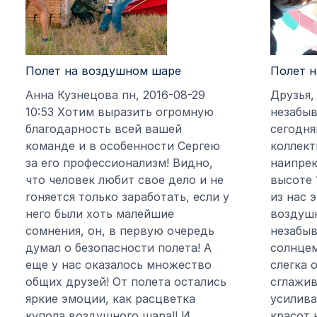
Полет на воздушном шаре
Полет 
Анна Кузнецова пн, 2016-08-29
Друзья,
10:53 Хотим выразить огромную
незабы
благодарность всей вашей
сегодня
команде и в особенности Сергею
коллект
за его профессионализм! Видно,
наипрек
что человек любит свое дело и не
высоте 
гоняется только заработать, если у
из нас 
него были хоть малейшие
воздуш
сомнения, он, в первую очередь
незабыв
думал о безопасности полета! А
солнцем
еще у нас оказалось множество
слегка 
общих друзей! От полета остались
сглажив
яркие эмоции, как расцветка
усилива
купола воздушного шара!! И
красот 