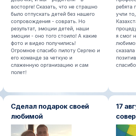
восторге! Сказать, что не страшно
ребята 
было отпускать детей без нашего
учли то
сопровождения - соврать. Но
Казахст
результат, эмоции детей, наши
процеду
эмоции - оно того стоило! А какие
я смог 
фото и видео получились!
любимо
Огромное спасибо пилоту Сергею и
сказала
его команде за четкую и
позитив
слаженную организацию и сам
спасибо
полет!
Сделал подарок своей
17 ав
любимой
сове