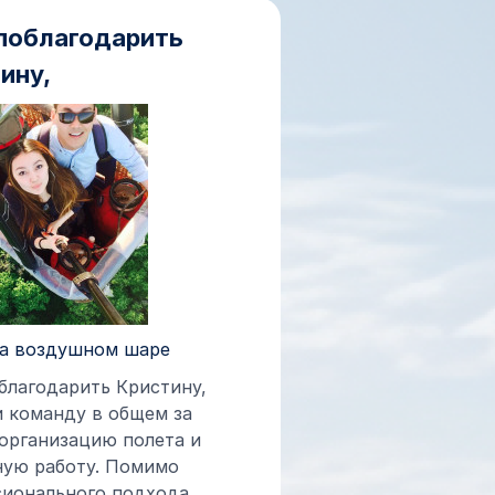
поблагодарить
ину,
на воздушном шаре
благодарить Кристину,
и команду в общем за
организацию полета и
ную работу. Помимо
ионального подхода,